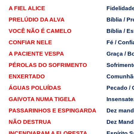
A FIEL ALICE
Fidelidad
PRELÚDIO DA ALVA
Bíblia / P
VOCÊ NÃO É CAMELO
Bíblia / E
CONFIAR NELE
Fé / Conf
A PACIENTE VESPA
Graça / 
PÉROLAS DO SOFRIMENTO
Sofriment
ENXERTADO
Comunhã
ÁGUAS POLUÍDAS
Pecado / C
GAIVOTA NUMA TIGELA
Insensate
PASSARINHOS E ESPINGARDA
Dez mand
NÃO DESTRUA
Dez Mand
INCENDIARAM A FLORESTA
Espírito 