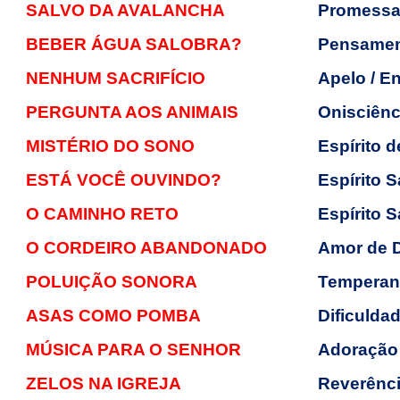
SALVO DA AVALANCHA
Promess
BEBER ÁGUA SALOBRA?
Pensament
NENHUM SACRIFÍCIO
Apelo / E
PERGUNTA AOS ANIMAIS
Onisciênc
MISTÉRIO DO SONO
Espírito d
ESTÁ VOCÊ OUVINDO?
Espírito 
O CAMINHO RETO
Espírito 
O CORDEIRO ABANDONADO
Amor de 
POLUIÇÃO SONORA
Temperanç
ASAS COMO POMBA
Dificuldad
MÚSICA PARA O SENHOR
Adoração 
ZELOS NA IGREJA
Reverênc