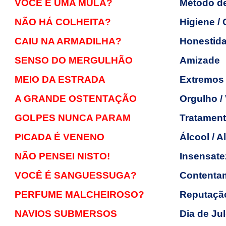
VOCÊ É UMA MULA?
Método d
NÃO HÁ COLHEITA?
Higiene / 
CAIU NA ARMADILHA?
Honestid
SENSO DO MERGULHÃO
Amizade
MEIO DA ESTRADA
Extremos 
A GRANDE OSTENTAÇÃO
Orgulho /
GOLPES NUNCA PARAM
Tratament
PICADA É VENENO
Álcool / 
NÃO PENSEI NISTO!
Insensate
VOCÊ É SANGUESSUGA?
Contentam
PERFUME MALCHEIROSO?
Reputaçã
NAVIOS SUBMERSOS
Dia de Ju