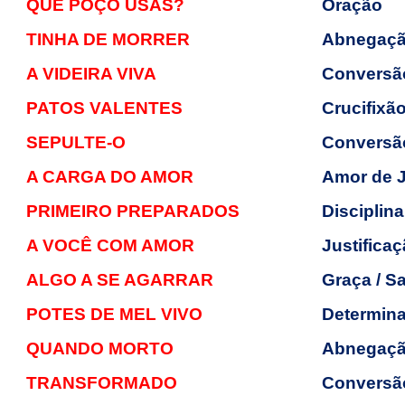
QUE POÇO USAS?
Oração
TINHA DE MORRER
Abnegaçã
A VIDEIRA VIVA
Conversão
PATOS VALENTES
Crucifixão
SEPULTE-O
Conversão
A CARGA DO AMOR
Amor de J
PRIMEIRO PREPARADOS
Disciplina
A VOCÊ COM AMOR
Justifica
ALGO A SE AGARRAR
Graça / S
POTES DE MEL VIVO
Determinaç
QUANDO MORTO
Abnegaçã
TRANSFORMADO
Conversão