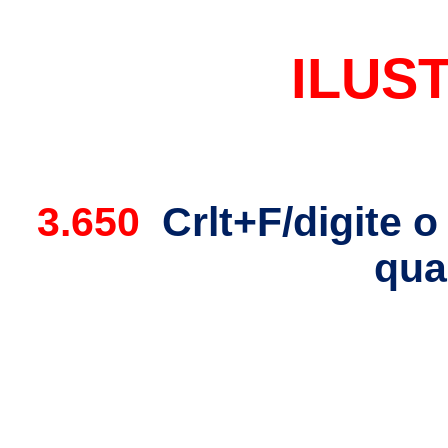
ILUS
3.650
Crlt+F/digite o
qu