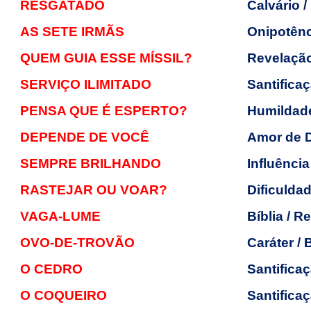
RESGATADO
Calvário 
AS SETE IRMÃS
Onipotênc
QUEM GUIA ESSE MÍSSIL?
Revelação
SERVIÇO ILIMITADO
Santificaç
PENSA QUE É ESPERTO?
Humildade
DEPENDE DE VOCÊ
Amor de 
SEMPRE BRILHANDO
Influênci
RASTEJAR OU VOAR?
Dificulda
VAGA-LUME
Bíblia / R
OVO-DE-TROVÃO
Caráter / 
O CEDRO
Santifica
O COQUEIRO
Santificaç