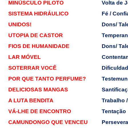
MINÚSCULO PILOTO
Volta de 
SISTEMA HIDRÁULICO
Fé / Conf
UNIDOS!
Dons/ Tal
UTOPIA DE CASTOR
Temperanç
FIOS DE HUMANIDADE
Dons/ Tal
LAR MÓVEL
Contentam
SOTERRAR VOCÊ
Dificulda
POR QUE TANTO PERFUME?
Testemun
DELICIOSAS MANGAS
Santificaç
A LUTA BENDITA
Trabalho /
VÁ-LHE DE ENCONTRO
Tentação
CAMUNDONGO QUE VENCEU
Persevera