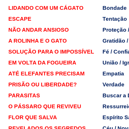
LIDANDO COM UM CÁGATO
Bondade
ESCAPE
Tentação
NÃO ANDAR ANSIOSO
Proteção 
A ROLINHA E O GATO
Gratidão 
SOLUÇÃO PARA O IMPOSSÍVEL
Fé / Conf
EM VOLTA DA FOGUEIRA
União / Ig
ATÉ ELEFANTES PRECISAM
Empatia
PRISÃO OU LIBERDADE?
Verdade
PARASITAS
Buscar a 
O PÁSSARO QUE REVIVEU
Ressurreiç
FLOR QUE SALVA
Espírito 
REVELADOS OS SEGREDOS
Céu / Nova