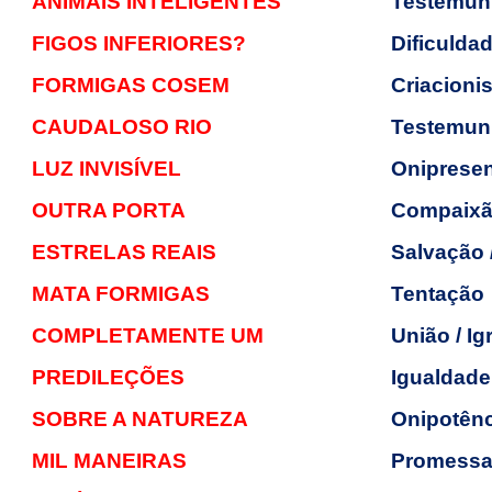
ANIMAIS INTELIGENTES
Testemun
FIGOS INFERIORES?
Dificuldad
FORMIGAS COSEM
Criacioni
CAUDALOSO RIO
Testemu
LUZ INVISÍVEL
Oniprese
OUTRA PORTA
Compaixã
ESTRELAS REAIS
Salvação 
MATA FORMIGAS
Tentação
COMPLETAMENTE UM
União / Ig
PREDILEÇÕES
Igualdade
SOBRE A NATUREZA
Onipotênc
MIL MANEIRAS
Promessas